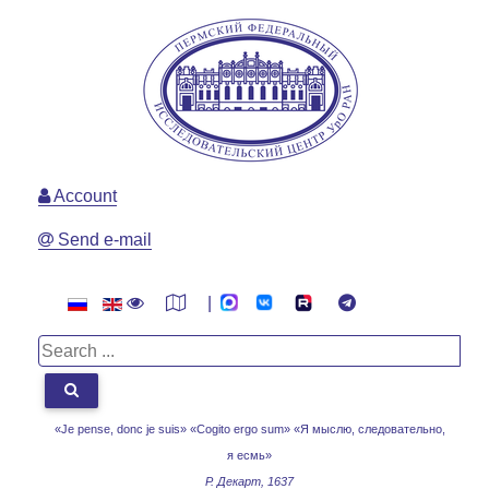
Account
Send e-mail
|
«Je pense, donc je suis» «Cogito ergo sum»
«Я мыслю, следовательно,
я есмь»
Р. Декарт, 1637