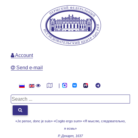
Account
Send e-mail
|
«Je pense, donc je suis» «Cogito ergo sum»
«Я мыслю, следовательно,
я есмь»
Р. Декарт, 1637