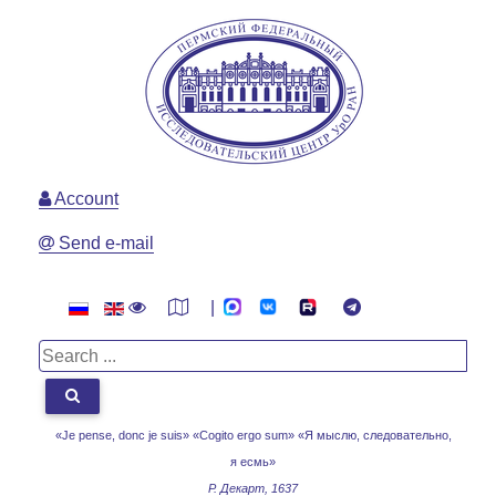
Account
Send e-mail
|
«Je pense, donc je suis» «Cogito ergo sum»
«Я мыслю, следовательно,
я есмь»
Р. Декарт, 1637