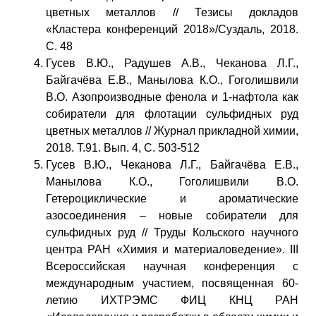
цветных металлов // Тезисы докладов
«Кластера конференций 2018»/Суздаль, 2018.
С. 48
Гусев В.Ю., Радушев А.В., Чеканова Л.Г.,
Байгачёва Е.В., Манылова К.О., Гоголишвили
В.О. Азопроизводные фенола и 1-нафтола как
собиратели для флотации сульфидных руд
цветных металлов // Журнал прикладной химии,
2018. Т.91. Вып. 4, С. 503-512
Гусев В.Ю., Чеканова Л.Г., Байгачёва Е.В.,
Манылова К.О., Гоголишвили В.О.
Гетероциклические и ароматические
азосоединения – новые собиратели для
сульфидных руд // Труды Кольского научного
центра РАН «Химия и материаловедение». III
Всероссийская научная конференция с
международным участием, посвященная 60-
летию ИХТРЭМС ФИЦ КНЦ РАН