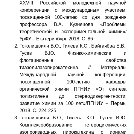
XXVIII Российской молодежной научной
конференции с международным участием,
посвященной 100-летию со дня рождения
профессора В.А. Кузнецова «Проблемы
теоретической и экспериментальной химии»/
УрФУ – Екатеринбург, 2018. С. 86
Гоголишвили В.О., Гилева К.О., Байгачёва Е.В.,
Гусев В.Ю. Физико-химические и
флотационные свойства
тиазолилазопирокатехина // Материалы
Международной научной конференции,
посвященной 100-летию кафедры
органической химии ПГНИУ «От синтеза
полиэтилена до стереодивергентности:
развитие химии за 100 лет»/ПГНИУ – Пермь,
2018. С. 224-225
Гоголишвили В.О., Гилева К.О., Гусев В.Ю.
Комплексообразование гетероциклических
азопроизводных пирокатехина с ионами