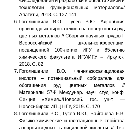
«Исследования и разработки в области химии и
технологии функциональных материалов»/
Апатиты, 2018. С. 137-141
Гоголишвили В.О., Гусев В.Ю. Адсорбция
производных пирокатехина на поверхности руд
цветных металлов // Сборник научных трудов II
Всероссийской школы-конференции,
посвященной 100-летию ИГУ и 85-летию
химического факультета ИГУ/ИГУ – Иркутск,
2018. С. 82
Гоголишвили В.О. Фенилазосалициловая
кислота – потенциальный собиратель для
обогащения руд цветных металлов //
Материалы 57-й Междунар. науч. студ. конф.
Секция «Химия»/Новосиб. гос. ун-т. —
Новосибирск: ИПЦ НГУ, 2019. С. 170
Гоголишвили В.О., Гусев В.Ю., Байгачёва Е.В.
Физико-химические и флотационные свойства
азопроизводных салициловой кислоты // Тез.