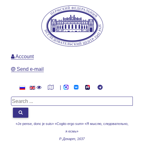
Account
Send e-mail
|
«Je pense, donc je suis» «Cogito ergo sum»
«Я мыслю, следовательно,
я есмь»
Р. Декарт, 1637