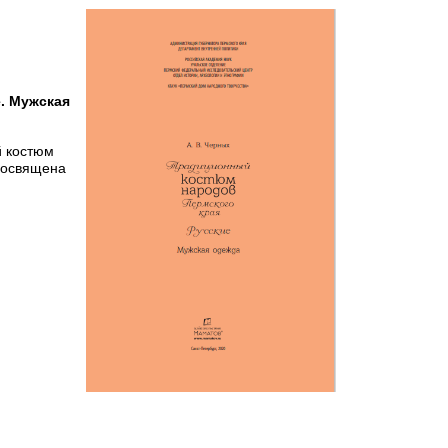
. Мужская
й костюм
 посвящена