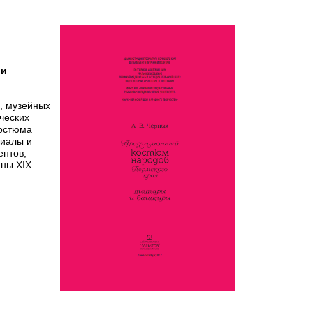
 и
, музейных
ческих
костюма
риалы и
ентов,
ны ХIХ –