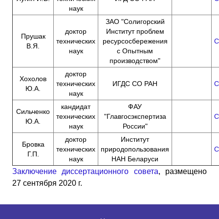
наук
ЗАО "Солигорский
доктор
Институт проблем
Прушак
технических
ресурсосбережения
С
В.Я.
наук
с Опытным
производством"
доктор
Хохолов
технических
ИГДС СО РАН
С
Ю.А.
наук
кандидат
ФАУ
Сильченко
технических
"Главгосэкспертиза
С
Ю.А.
наук
России"
доктор
Институт
Бровка
технических
природопользования
С
Г.П.
наук
НАН Беларуси
Заключение диссертационного совета
, размещено
27 сентября 2020 г.