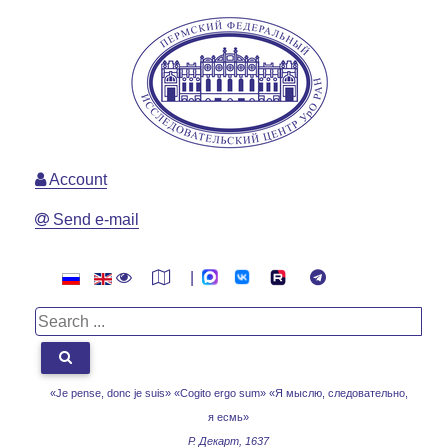
Account
Send e-mail
|
«Je pense, donc je suis» «Cogito ergo sum»
«Я мыслю, следовательно,
я есмь»
Р. Декарт, 1637