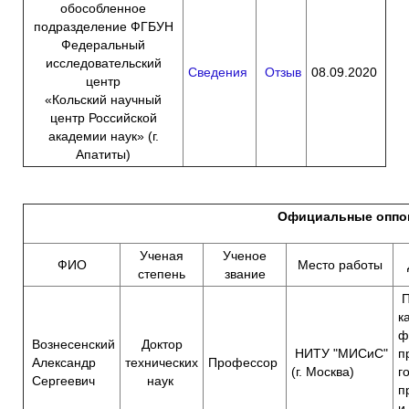
обособленное
подразделение ФГБУН
Федеральный
исследовательский
Сведения
Отзыв
08.09.2020
центр
«Кольский научный
центр Российской
академии наук» (г.
Апатиты)
Официальные оппо
Ученая
Ученое
ФИО
Место работы
степень
звание
П
к
ф
Вознесенский
Доктор
НИТУ "МИСиС"
п
Александр
технических
Профессор
(г. Москва)
г
Сергеевич
наук
п
и