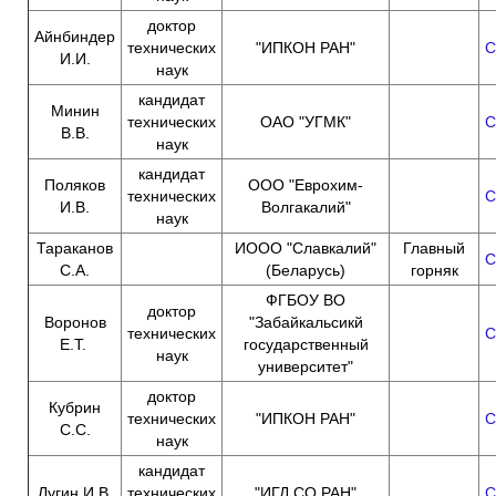
доктор
Айнбиндер
технических
"ИПКОН РАН"
С
И.И.
наук
кандидат
Минин
технических
ОАО "УГМК"
С
В.В.
наук
кандидат
Поляков
ООО "Еврохим-
технических
С
И.В.
Волгакалий"
наук
Тараканов
ИООО "Славкалий"
Главный
С
С.А.
(Беларусь)
горняк
ФГБОУ ВО
доктор
Воронов
"Забайкальсикй
технических
С
Е.Т.
государственный
наук
университет"
доктор
Кубрин
технических
"ИПКОН РАН"
С
С.С.
наук
кандидат
Лугин И.В.
технических
"ИГД СО РАН"
С