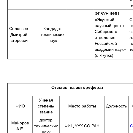
г
ФГБУН ФИЦ
«Якутский
С
научный центр
н
Соловьев
Кандидат
Сибирского
с
Дмитрий
технических
отделения
л
Егорович
наук
Российской
г
академии наук»
т
(г. Якутск)
Отзывы на автореферат
Ученая
ФИО
степень/
Место работы
Должность
звание
доктор
Майоров
технических
ФИЦ УУХ СО РАН
С
А.Е.
наук