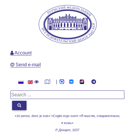
Account
Send e-mail
|
«Je pense, donc je suis» «Cogito ergo sum»
«Я мыслю, следовательно,
я есмь»
Р. Декарт, 1637