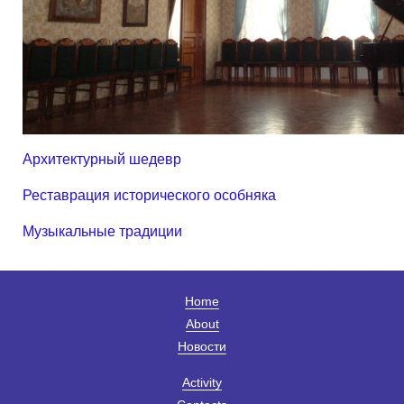
Архитектурный шедевр
Реставрация исторического особняка
Музыкальные традиции
Home
About
Новости
Activity