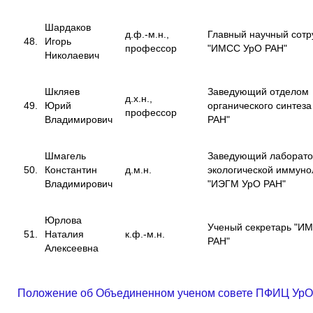
Шардаков
д.ф.-м.н.,
Главный научный сотр
48.
Игорь
профессор
"ИМСС УрО РАН"
Николаевич
Шкляев
Заведующий отделом
д.х.н.,
49.
Юрий
органического синтез
профессор
Владимирович
РАН"
Шмагель
Заведующий лаборат
50.
Константин
д.м.н.
экологической иммуно
Владимирович
"ИЭГМ УрО РАН"
Юрлова
Ученый секретарь "И
51.
Наталия
к.ф.-м.н.
РАН"
Алексеевна
Положение об Объединенном ученом совете ПФИЦ Ур