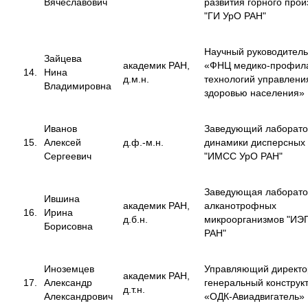
Вячеславович
развития горного прои
"ГИ УрО РАН"
Научный руководител
Зайцева
академик РАН,
«ФНЦ медико-профила
14.
Нина
д.м.н.
технологий управлени
Владимировна
здоровью населения»
Иванов
Заведующий лаборат
15.
Алексей
д.ф.-м.н.
динамики дисперсных
Сергеевич
"ИМСС УрО РАН"
Заведующая лаборат
Ившина
академик РАН,
алканотрофных
16.
Ирина
д.б.н.
микроорганизмов "ИЭ
Борисовна
РАН"
Иноземцев
Управляющий директо
академик РАН,
17.
Александр
генеральный конструк
д.т.н.
Александрович
«ОДК-Авиадвигатель»