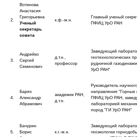
Вотинова
Анастасия
Григорьевна
Главный ученый секре
2.
к.ф.-м.н.
Ученый
ПФИЦ УрО РАН
секретарь
совета
Заведующий лаборат
Андрейко
д.т.н.,
геотехнологических пр
3.
Сергей
профессор
рудничной газодинами
Семенович
УрО РАН"
Руководитель научног
Барях
направления "Горные 
академик РАН,
4.
Александр
ПФИЦ УрО РАН, заве
д.т.н.
Абрамович
лабораторией механик
пород "ГИ УрО РАН"
Бачурин
Заведующий лаборат
5.
Борис
к.г.-м.н.
геоэкологии горнодо