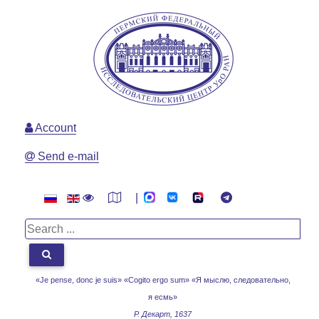
Account
Send e-mail
|
«Je pense, donc je suis» «Cogito ergo sum»
«Я мыслю, следовательно,
я есмь»
Р. Декарт, 1637