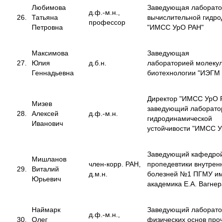
Любимова
Заведующая лаборат
д.ф.-м.н.,
26.
Татьяна
вычислительной гидр
профессор
Петровна
"ИМСС УрО РАН"
Максимова
Заведующая
27.
Юлия
д.б.н.
лабораторией молеку
Геннадьевна
биотехнологии "ИЭГМ
Директор "ИМСС УрО 
Мизев
заведующий лаборато
28.
Алексей
д.ф.-м.н.
гидродинамической
Иванович
устойчивости "ИМСС 
Заведующий кафедро
Мишланов
член-корр. РАН,
пропедевтики внутрен
29.
Виталий
д.м.н.
болезней №1 ПГМУ и
Юрьевич
академика Е.А. Вагнер
Наймарк
Заведующий лаборат
д.ф.-м.н.,
30.
Олег
физических основ про