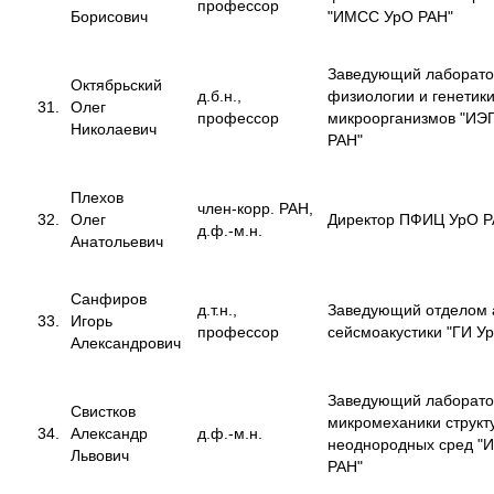
профессор
Борисович
"ИМСС УрО РАН"
Заведующий лаборат
Октябрьский
д.б.н.,
физиологии и генетик
31.
Олег
профессор
микроорганизмов "ИЭ
Николаевич
РАН"
Плехов
член-корр. РАН,
32.
Олег
Директор ПФИЦ УрО 
д.ф.-м.н.
Анатольевич
Санфиров
д.т.н.,
Заведующий отделом 
33.
Игорь
профессор
сейсмоакустики "ГИ У
Александрович
Заведующий лаборат
Свистков
микромеханики структ
34.
Александр
д.ф.-м.н.
неоднородных сред "
Львович
РАН"