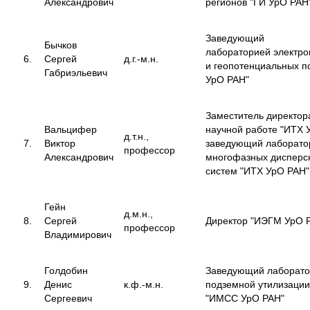
Александрович
регионов "ГИ УрО РАН
Заведующий
Бычков
лабораторией электр
6.
Сергей
д.г.-м.н.
и геопотенциальных п
Габриэльевич
УрО РАН"
Заместитель директор
Вальцифер
научной работе "ИТХ 
д.т.н.,
7.
Виктор
заведующий лаборато
профессор
Александрович
многофазных дисперс
систем "ИТХ УрО РАН"
Гейн
д.м.н.,
8.
Сергей
Директор "ИЭГМ УрО 
профессор
Владимирович
Голдобин
Заведующий лаборат
9.
Денис
к.ф.-м.н.
подземной утилизаци
Сергеевич
"ИМСС УрО РАН"