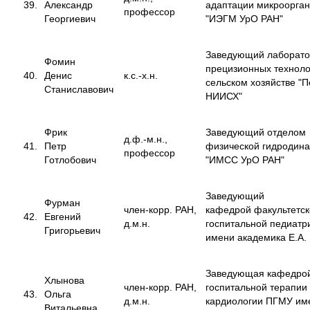
39.
Александр
адаптации микроорга
профессор
Георгиевич
"ИЭГМ УрО РАН"
Заведующий лаборат
Фомин
прецизионных техноло
40.
Денис
к.с.-х.н.
сельском хозяйстве "
Станиславович
НИИСХ"
Фрик
Заведующий отделом
д.ф.-м.н.,
41.
Петр
физической гидродин
профессор
Готлобович
"ИМСС УрО РАН"
Заведующий
Фурман
член-корр. РАН,
кафедрой факультетск
42.
Евгений
д.м.н.
госпитальной педиат
Григорьевич
имени академика Е.А.
Заведующая кафедро
Хлынова
член-корр. РАН,
госпитальной терапии
43.
Ольга
д.м.н.
кардиологии ПГМУ им
Витальевна