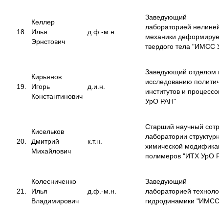
Заведующий
Келлер
лабораторией нелине
18.
Илья
д.ф.-м.н.
механики деформиру
Эрнстович
твердого тела "ИМСС 
Заведующий отделом 
Кирьянов
исследованию полити
19.
Игорь
д.и.н.
институтов и процессо
Константинович
УрО РАН"
Старший научный сот
Кисельков
лаборатории структур
20.
Дмитрий
к.т.н.
химической модифика
Михайлович
полимеров "ИТХ УрО 
Колесниченко
Заведующий
21.
Илья
д.ф.-м.н.
лабораторией техноло
Владимирович
гидродинамики "ИМСС