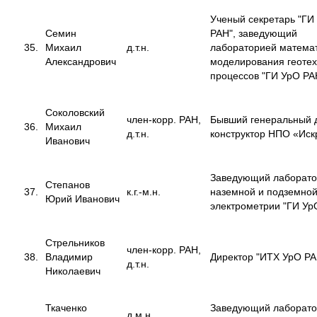
Ученый секретарь "ГИ
Семин
РАН", заведующий
35.
Михаил
д.т.н.
лабораторией математ
Александрович
моделирования геотех
процессов "ГИ УрО РА
Соколовский
член-корр. РАН,
Бывший генеральный 
36.
Михаил
д.т.н.
конструктор НПО «Иск
Иванович
Заведующий лаборат
Степанов
37.
к.г.-м.н.
наземной и подземно
Юрий Иванович
электрометрии "ГИ Ур
Стрельников
член-корр. РАН,
38.
Владимир
Директор "ИТХ УрО РА
д.т.н.
Николаевич
Ткаченко
Заведующий лаборат
д.м.н.,