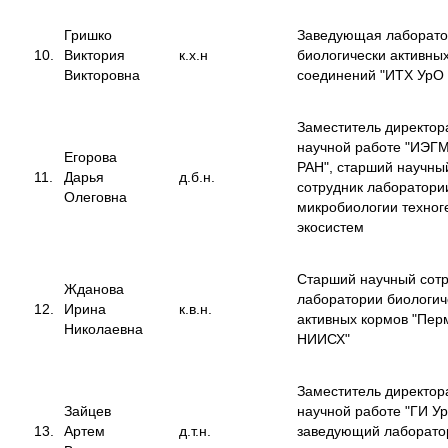
Гришко
Заведующая лаборат
10.
Виктория
к.х.н
биологически активны
Викторовна
соединений "ИТХ УрО
Заместитель директор
научной работе "ИЭГ
Егорова
РАН", старший научны
11.
Дарья
д.б.н.
сотрудник лаборатори
Олеговна
микробиологии техног
экосистем
Старший научный сот
Жданова
лаборатории биологич
12.
Ирина
к.в.н.
активных кормов "Пер
Николаевна
НИИСХ"
Заместитель директор
Зайцев
научной работе "ГИ У
13.
Артем
д.т.н.
заведующий лаборато