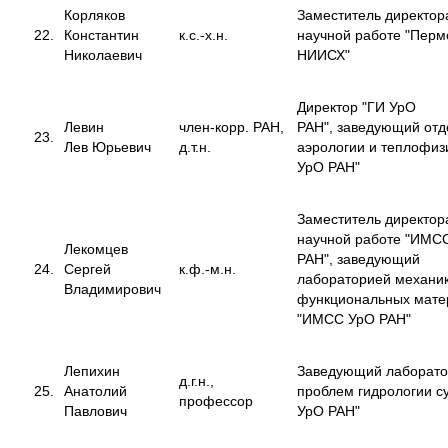
Корляков
Заместитель директор
22.
Константин
к.с.-х.н.
научной работе "Перм
Николаевич
НИИСХ"
Директор "ГИ УрО
Левин
член-корр. РАН,
РАН", заведующий от
23.
Лев Юрьевич
д.т.н.
аэрологии и теплофиз
УрО РАН"
Заместитель директор
научной работе "ИМС
Лекомцев
РАН", заведующий
24.
Сергей
к.ф.-м.н.
лабораторией механи
Владимирович
функциональных мате
"ИМСС УрО РАН"
Лепихин
Заведующий лаборат
д.г.н.,
25.
Анатолий
проблем гидрологии с
профессор
Павлович
УрО РАН"