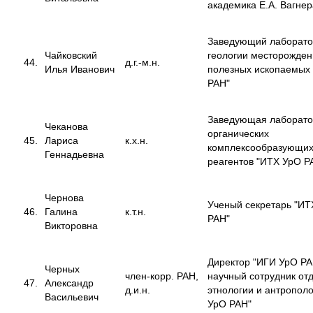
академика Е.А. Вагнер
Заведующий лаборат
Чайковский
геологии месторожден
44.
д.г.-м.н.
Илья Иванович
полезных ископаемых
РАН"
Заведующая лаборат
Чеканова
органических
45.
Лариса
к.х.н.
комплексообразующи
Геннадьевна
реагентов "ИТХ УрО Р
Чернова
Ученый секретарь "ИТ
46.
Галина
к.т.н.
РАН"
Викторовна
Директор "ИГИ УрО РА
Черных
член-корр. РАН,
научный сотрудник от
47.
Александр
д.и.н.
этнологии и антропол
Васильевич
УрО РАН"