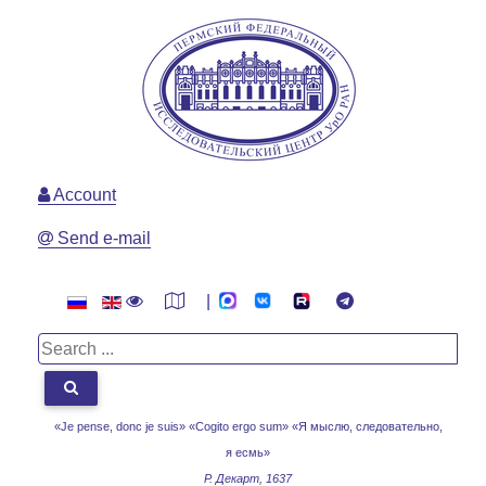
Account
Send e-mail
|
«Je pense, donc je suis» «Cogito ergo sum»
«Я мыслю, следовательно,
я есмь»
Р. Декарт, 1637