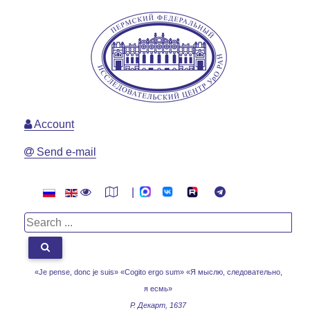
Account
Send e-mail
|
«Je pense, donc je suis» «Cogito ergo sum»
«Я мыслю, следовательно,
я есмь»
Р. Декарт, 1637