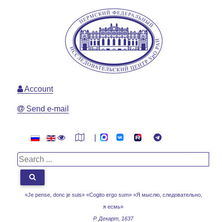
Account
Send e-mail
|
«Je pense, donc je suis» «Cogito ergo sum»
«Я мыслю, следовательно,
я есмь»
Р. Декарт, 1637