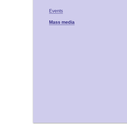
Events
Mass media