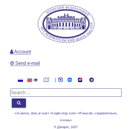
Account
Send e-mail
|
«Je pense, donc je suis» «Cogito ergo sum»
«Я мыслю, следовательно,
я есмь»
Р. Декарт, 1637