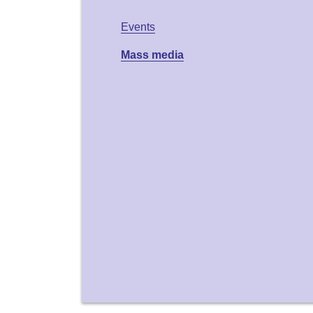
Events
Mass media