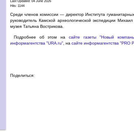
Last Updated: 04 June 2026
Hits: 1144
Среди членов комиссии — директор Института гуманитарн
руководитель Камской археологической экспедиции Михаил 
музея Татьяна Вострикова.
Подробнее об этом на
сайте газеты "Новый компань
информагентства "URA.ru"
, на
сайте информагентства "PRO 
Поделиться: