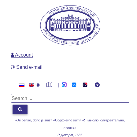
Account
Send e-mail
|
«Je pense, donc je suis» «Cogito ergo sum»
«Я мыслю, следовательно,
я есмь»
Р. Декарт, 1637