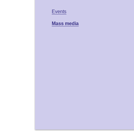
Events
Mass media