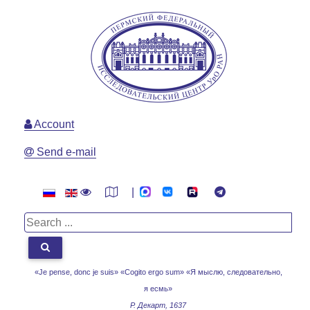
Account
Send e-mail
|
«Je pense, donc je suis» «Cogito ergo sum»
«Я мыслю, следовательно,
я есмь»
Р. Декарт, 1637