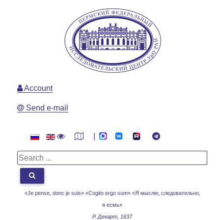
Account
Send e-mail
|
«Je pense, donc je suis» «Cogito ergo sum»
«Я мыслю, следовательно,
я есмь»
Р. Декарт, 1637