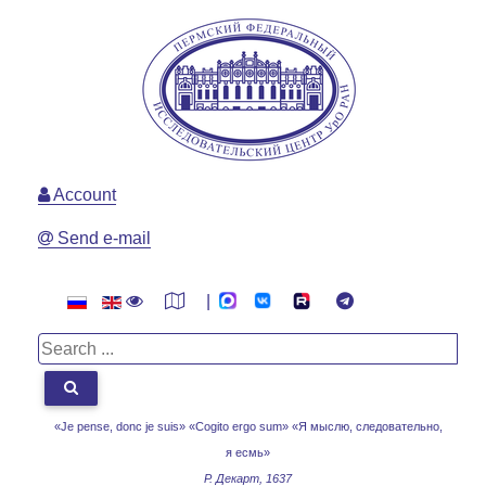
Account
Send e-mail
|
«Je pense, donc je suis» «Cogito ergo sum»
«Я мыслю, следовательно,
я есмь»
Р. Декарт, 1637