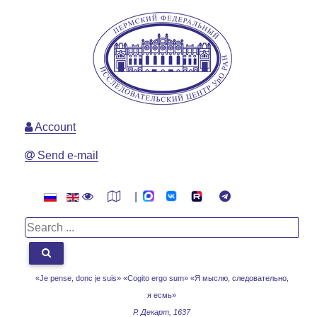
Account
Send e-mail
|
«Je pense, donc je suis» «Cogito ergo sum»
«Я мыслю, следовательно,
я есмь»
Р. Декарт, 1637