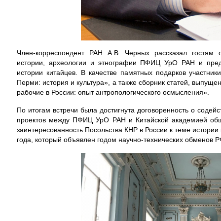
Член-корреспондент РАН А.В. Черных рассказал гостям 
истории, археологии и этнографии ПФИЦ УрО РАН и пред
истории китайцев. В качестве памятных подарков участник
Перми: история и культура», а также сборник статей, выпуще
рабочие в России: опыт антропологического осмысления».
По итогам встречи была достигнута договоренность о содей
проектов между ПФИЦ УрО РАН и Китайской академией общ
заинтересованность Посольства КНР в России к теме истории 
года, который объявлен годом научно-технических обменов Р