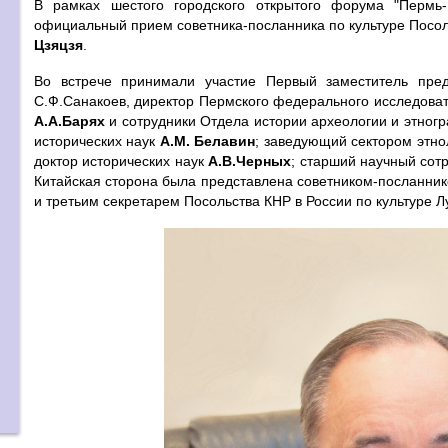
В рамках шестого городского открытого форума "Перм
официальный прием советника-посланника по культуре Посол
Цзяцзя
.
Во встрече принимали участие Первый заместитель пред
С.Ф.Санакоев, директор Пермского федерального исследоват
А.А.Барях
и сотрудники Отдела истории археологии и этно
исторических наук
А.М. Белавин
; заведующий сектором этно
доктор исторических наук
А.В.Черных
; старший научный сот
Китайская сторона была представлена советником-посланнико
и третьим секретарем Посольства КНР в России по культуре Л