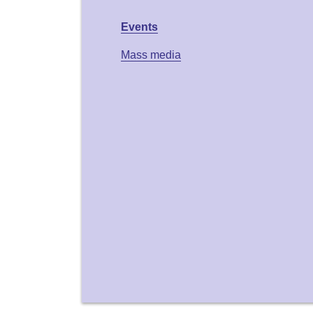
Events
Mass media