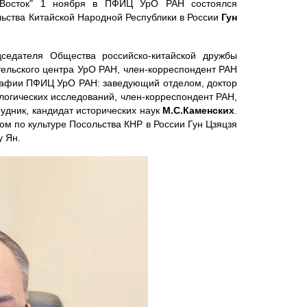
ь-Восток" 1 ноября в ПФИЦ УрО РАН состоялся
ьства Китайской Народной Республики в России
Гун
седателя Общества российско-китайской дружбы
ельского центра УрО РАН, член-корреспондент РАН
графии ПФИЦ УрО РАН: заведующий отделом, доктор
логических исследований, член-корреспондент РАН,
рудник, кандидат исторических наук
М.С.Каменских
.
м по культуре Посольства КНР в России Гун Цзяцзя
у Ян.