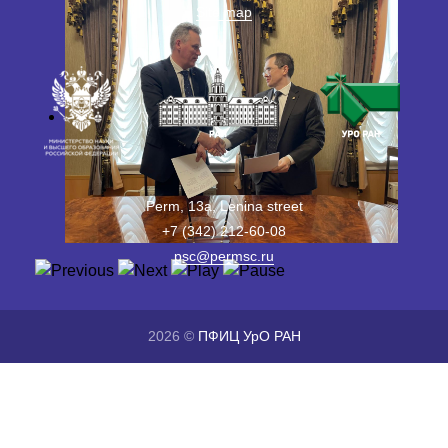
Site map
Perm, 13a, Lenina street
+7 (342) 212-60-08
psc@permsc.ru
2026 ©
ПФИЦ УрО РАН