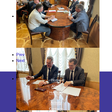
Prev
Next
Home
About
Новости
Activity
Contacts