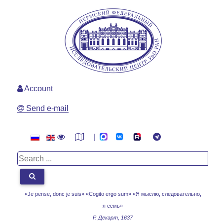
Account
Send e-mail
|
«Je pense, donc je suis» «Cogito ergo sum»
«Я мыслю, следовательно,
я есмь»
Р. Декарт, 1637