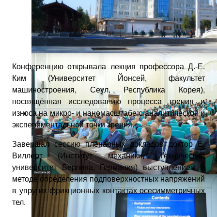
Конференцию открывала лекция профессора Д.-Е.
Ким (Университет Йонсей, факультет
машиностроения, Сеул, Республика Корея),
посвящённая исследованию процесса трения и
износа на микро- и наномасштабе с аналитической и
экспериментальной точки зрения.
Завершал сессию пленарных докладов доктор Е.
Виллерт (Институт механики, Технический
университет Берлина, Германия) выступлением о
методе определения подповерхностных напряжений
в упругих фрикционных контактах осесимметричных
тел.