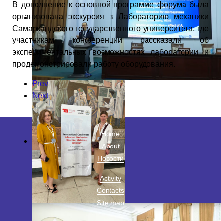
В дополнение к основной программе форума была
организована экскурсия в Лабораторию механики
Самаркандского государственного университета, где
участникам конференции рассказали об
экспериментальных возможностях лаборатории и
продемонстрировали работу оборудования.
Prev
Next
Home
About
Новости
Activity
Contacts
Site map