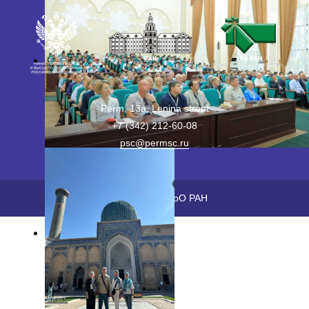
Perm, 13a, Lenina street
+7 (342) 212-60-08
psc@permsc.ru
2026 ©
ПФИЦ УрО РАН