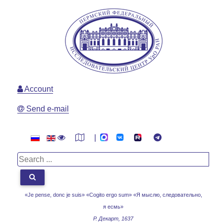
Account
Send e-mail
|
«Je pense, donc je suis» «Cogito ergo sum»
«Я мыслю, следовательно,
я есмь»
Р. Декарт, 1637