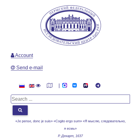
Account
Send e-mail
|
«Je pense, donc je suis» «Cogito ergo sum»
«Я мыслю, следовательно,
я есмь»
Р. Декарт, 1637