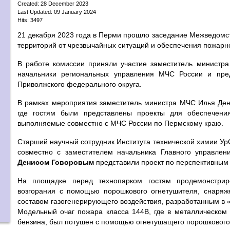
Created: 28 December 2023
Last Updated: 09 January 2024
Hits: 3497
21 декабря 2023 года в Перми прошло заседание Межведомс
территорий от чрезвычайных ситуаций и обеспечения пожарн
В работе комиссии приняли участие заместитель министр
начальники региональных управления МЧС России и пред
Приволжского федерального округа.
В рамках мероприятия заместитель министра МЧС Илья Денис
где гостям были представлены проекты для обеспечени
выполняемые совместно с МЧС России по Пермскому краю.
Старший научный сотрудник Института технической химии 
совместно с заместителем начальника Главного управле
Денисом Говоровым
представили проект по перспективным
На площадке перед технопарком гостям продемонстриро
возгорания с помощью порошкового огнетушителя, снаря
составом газогенерирующего воздействия, разработанным в
Модельный очаг пожара класса 144B, где в металлическом 
бензина, был потушен с помощью огнетушащего порошкового с