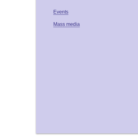
Events
Mass media