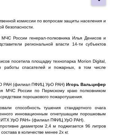
твенной комиссии по вопросам защиты населения и
ой безопасности.
а МЧС России генерал-полковника Илья Денисов и
ставители региональной власти 14-ти субъектов
ов посетила площадку технопарка Morion Digital,
я работы спасателей и пожарных, в том числе
УрО РАН (филиал ПФИЦ УрО РАН)
Игорь Вальцифер
ния МЧС России по Пермскому краю полковником
 средствам порошкового пожаротушения.
вали способность тушения стандартного очага
женного инновационным огнетушащим порошковым
 «ИТХ УрО РАН» (филиал ПФИЦ УрО РАН).
противне диаметром 2,4 м поджигается 96 литров
остава в количестве менее 2х кг.