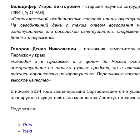
Вальцифер Игорь Викторович
- старший научный сотрудн
ПФИЦ УрО РАН):
«Отличительной особенностью состава наших огнетуши
На сегодняшний день с таким очагом возгорания 
огнетушитель или российский огнетушитель, снаряжен
более килограммов»
.
Говоров Денис Николаевич
– полковник, заместитель 
Пермскому краю:
«Сегодня и в Прикамье, и в целом по России ост
пожаротушения не только ручных средств, но и автом
техники порошкового пожаротушения. Порошковые соста
высокое качество»
В начале 2024 года запланирована Сертификация огнетушащ
планируется осуществлять на мощностях Института техниче
Поделиться:
Prev
Next