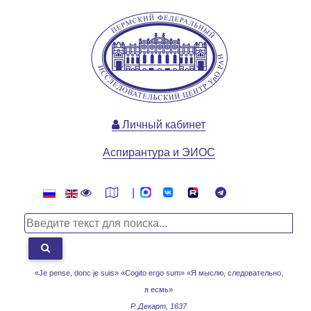
Личный кабинет
Аспирантура и ЭИОС
|
«Je pense, donc je suis» «Cogito ergo sum»
«Я мыслю, следовательно,
я есмь»
Р. Декарт, 1637