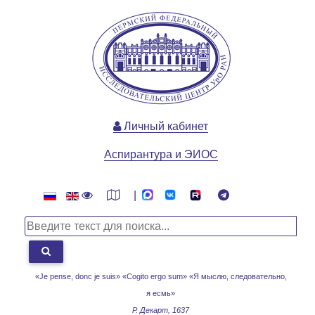
Личный кабинет
Аспирантура и ЭИОС
|
«Je pense, donc je suis» «Cogito ergo sum»
«Я мыслю, следовательно,
я есмь»
Р. Декарт, 1637