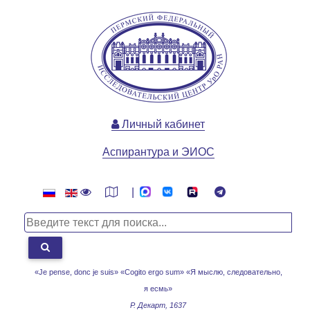
Личный кабинет
Аспирантура и ЭИОС
|
«Je pense, donc je suis» «Cogito ergo sum»
«Я мыслю, следовательно,
я есмь»
Р. Декарт, 1637