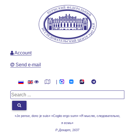
Account
Send e-mail
|
«Je pense, donc je suis» «Cogito ergo sum»
«Я мыслю, следовательно,
я есмь»
Р. Декарт, 1637